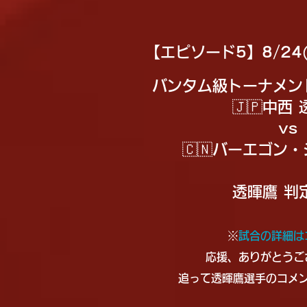
【エピソード5】8/24(
バンタム級トーナメン
🇯🇵中西
vs
🇨🇳バーエゴン
透暉鷹
判
※
試合の詳細は
応援、ありがとうご
追って透暉鷹選手のコメ