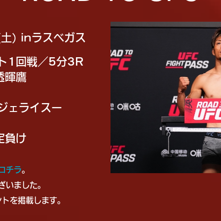
土) inラスベガス
ト1回戦／5分3R
 透暉鷹
・ジェライスー
定負け
コチラ
。
ざいました。
ントを掲載します。