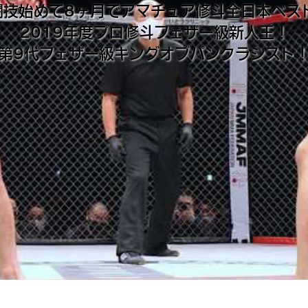
技始めて8ヶ月でアマチュア修斗全日本ベス
2019年度プロ修斗フェザー級新人王！
第9代フェザー級キングオブパンクラシスト