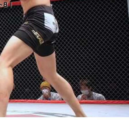
ト8！
！